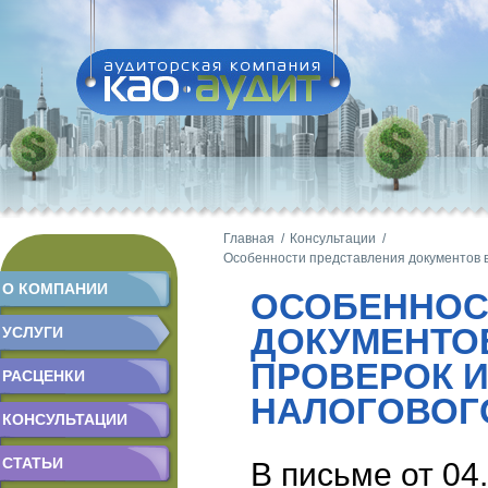
Главная /
Консультации /
Особенности представления документов в
О КОМПАНИИ
ОСОБЕННОС
ДОКУМЕНТО
УСЛУГИ
ПРОВЕРОК 
РАСЦЕНКИ
НАЛОГОВОГ
КОНСУЛЬТАЦИИ
СТАТЬИ
В письме от 04