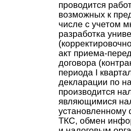
проводится рабо
возможных к пре
числе с учетом м
разработка унив
(корректировочно
акт приема-пере
договора (контрак
периода I кварта
декларации по н
производится на
являющимися нал
установленному 
ТКС, обмен инф
и налоговым орг