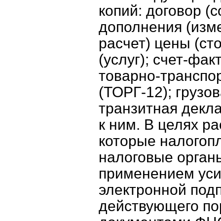
копий: договор (с
дополнения (изме
расчет) цены (ст
(услуг); счет-фа
товарно-транспо
(ТОРГ-12); грузо
транзитная декл
к ним. В целях р
которые налогоп
налоговые орган
применением ус
электронной подп
действующего по