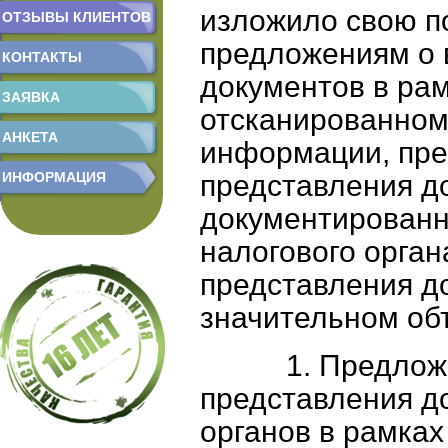
изложило свою п
ОТЗЫВЫ КЛИЕНТОВ
предложениям о 
КОНТАКТЫ
документов в рам
ЗАЯВКА
отсканированном
АНКЕТА
информации, пре
ИНФОРМАЦИЯ
представления д
документированн
налогового орган
представления д
значительном об
1. Предложен
представления д
органов в рамка