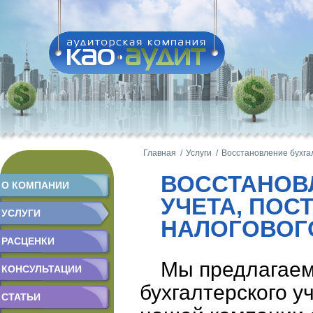
Главная /
Услуги /
Восстановление бухгал
ВОССТАНОВ
О КОМПАНИИ
УЧЕТА, ПОС
УСЛУГИ
НАЛОГОВОГ
РАСЦЕНКИ
Мы предлагаем
КОНСУЛЬТАЦИИ
бухгалтерского у
СТАТЬИ