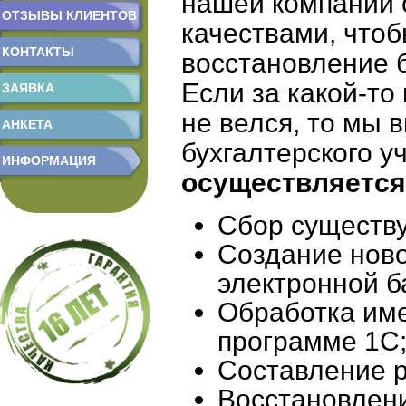
нашей компании
ОТЗЫВЫ КЛИЕНТОВ
качествами, что
КОНТАКТЫ
восстановление б
Если за какой-то
ЗАЯВКА
не велся, то мы
АНКЕТА
бухгалтерского у
ИНФОРМАЦИЯ
осуществляется
Сбор существ
Создание нов
электронной б
Обработка им
программе 1С
Составление 
Восстановлени